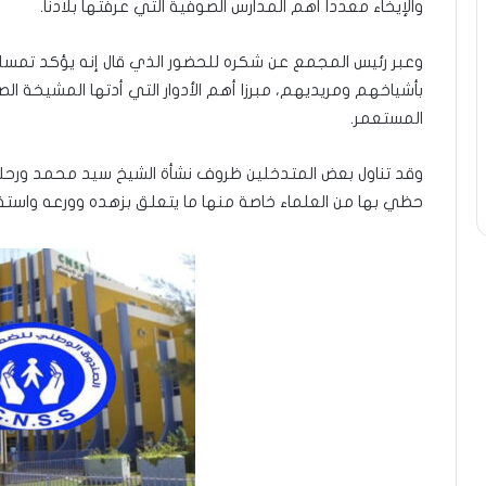
والإيخاء معددا أهم المدارس الصوفية التي عرفتها بلادنا.
وعبر رئيس المجمع عن شكره للحضور الذي قال إنه يؤكد تمسك 
بأشياخهم ومريديهم، مبرزا أهم الأدوار التي أدتها المشيخة ا
المستعمر.
وقد تناول بعض المتدخلين ظروف نشأة الشيخ سيد محمد ورحلته
حظي بها من العلماء خاصة منها ما يتعلق بزهده وورعه واستق