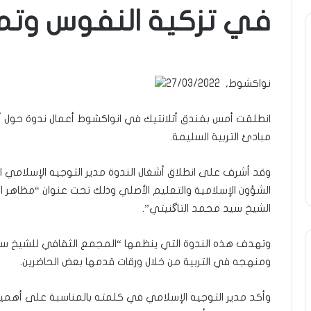
في تزكية النفوس وتم
ومضة
ومضة
..أفول
:
شمس
/
نواكشوط, 27/03/2022
الإنسانية
…
في
حزب
أمتين…!!
الانصاف
انطلقت أمس بفندق أتلانتيك في انواكشوط أعمال ندوة حول أ
9 مايو، 2023
الشريف
…/
ومضة : / …حز
مبادئ التربية السليمة.
13 أبريل، 2025
بونا
بين
ومضة ..أفول شمس الإنسانية في
مطرقة المعار
مطرقة
أمتين…!! الشريف بونا
… !!! / الشريف 
المعارضة…
وقد أشرف على انطلاق أشغال الندوة مدير التوجيه الإسلامي ا
وسندان
الشؤون الإسلامية والتعليم الأصلي وذلك تحت عنوان “مظاهر ا
المغاضبين
الشيخ سيد محمد التاگنيتي”.
…
!!!
وتهدف هذه الندوة التي ينظمها “المجمع الثقافي للشيخ سي
/
الشريف
ومنهجه في التربية من خلال ورقات قدمها بعض الحاضرين.
بونا
وأكد مدير التوجيه الإسلامي في كلمته بالمناسبة على أهمية