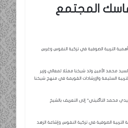
اسك المجتمع
ومضة…./
بومديد…..صرخة
استغاثة..
معادة..؟
/
الشريف
همية التربية الصوفية في تزكية النفوس وغرس
بونا
ب الانصاف …/ بين
25 يونيو، 2022
ضة… وسندان المغاضبين
ومضة…./ بومديد…..صرخة استغاث
بونا
معادة..؟ / الشريف بونا
لسيد محمد الأمين ولد شيخنا ممثلا لمعالي وزير
لتربية السليمة والإرشادات القويمة في منهج شيخنا
دي محمد التاگنيتي” إلى التعريف بالشيخ
 التربية الصوفية في تزكية النفوس وإشاعة الزهد