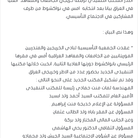
أصدر المكتب التنفيذي لرابطة خريجي الجامعات والمعاهد العليا
في العراق بيانا بعد انتخابه امس في نواكشوط من طرف
المشاركين في الاجتماع التأسيسي.
وهذا نص البيان :
” عقدت الجمعية التأسيسية لنادى الخريجين والمتدربين
الموريتانيين من الجامعات والمعاهد العراقية أمس في مقرها
الرئيسي بانواكشوط دورتها العادية الثانية, انخبت خلالها مكتبها
التنفيذى الجديد بحضور عدد من الاطر وخريجى العراق.
وقد تم تشكيل المكتب الجديد على النحو التالى :
المهندسة لمات منت حمادى رئيسة للمكتب التنفيذى
الأمين العام للمكتب السيد أحمد ولد ابسيد
المسؤولة عن الإعلام خديجة منت إبراهيم
المسؤول عن المقر باباه ولد الطالب عثمان
وعن الجانب المالى المختار ولد بركة
المسؤول الثقافي الدكتور يحي الهاشمى
مسؤولا عن الشؤون الإجتماعية السيد الجيش ولد محمادو