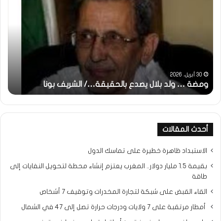
:
…
ولد
تحي
بلال
تقد
يصدع
خاص
بالحقيقة…/
لكم
الشريف
جمي
بونا
الش
التر
30 أبريل، 2026
ومضة … ولد بلال يصدع بالحقيقة…/ الشريف بونا
مح
خ
أحدث المقالات
الاستبداد ظاهرة خطيرة على تماسك الدول
بقيمة 1.5 مليار دولار.. المغرب يعتزم إنشاء محطة لتحويل النفايات إلى
طاقة
القاء القبض على شبكة لتجارة المخدرات وتوقيف 7 أشخاص
أمطار مرتقبة على 7 ولايات ودرجات حرارة تصل إلى 47 في الشمال