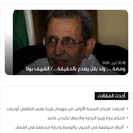
ومضة
خاط
:
…
ولد
تحي
بلال
تقد
يصدع
خاص
بالحقيقة…/
لكم
الشريف
جمي
بونا
الش
التر
30 أبريل، 2026
ومضة … ولد بلال يصدع بالحقيقة…/ الشريف بونا
مح
خ
أحدث المقالات
أوجفت: افتتاح النسخة الأولى من مهرجان قرية فارس الثقافي أوجفت
اختتام زيارة وزيرا التجارة والاتصال لكبدي ماغه
أمطار متوقعة في الجنوب والوسط وحرارة مرتفعة في الشمال