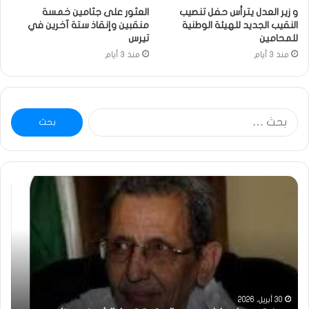
و زير العدل يترأس حفل تنصيب
العثور على جثامين خمسة
النقيب الجديد للهيئة الوطنية
منقبين وإنقاذ ستة آخرين في
للمحامين
تيرس
منذ 3 أيام
منذ 3 أيام
البحث
عن:
ومضة
خاط
:
…
ولد
تحي
بلال
تقد
يصدع
خاص
بالحقيقة…/
لكم
الشريف
جمي
بونا
الش
التر
30 أبريل، 2026