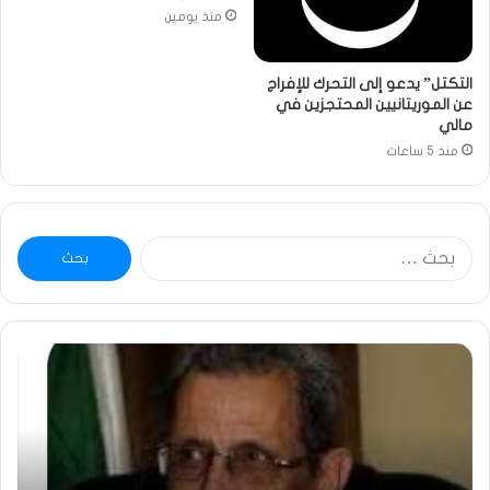
منذ يومين
التكتل” يدعو إلى التحرك للإفراج
عن الموريتانيين المحتجزين في
مالي
منذ 5 ساعات
البحث
عن:
ومضة
خاط
:
…
ولد
تحي
بلال
تقد
يصدع
خاص
بالحقيقة…/
لكم