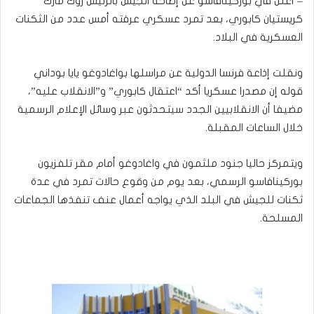
– أعلن في بوركينافاسو عن إطاحة الجيش بالرئيس روك مارك
كريستيان كابوري، بعد تمرد عسكري عرفته أمس عدد من الثكنات
العسكرية في البلاد.
ونقلت إذاعة فرنسا الدولية عن مراسلها بواغادوغو يايا بوداني
قوله إن مصدرا عسكريا أكد “اعتقال كابوري” و”الانقلاب عليه”،
مضيفا أن الانقلابيين الجدد سيتحدثون عبر وسائل الإعلام الرسمية
خلال الساعات المقبلة.
ويتمركز حاليا جنود ملثمون في واغادوغو أمام مقر تلفزيون
بوركينافاسو الرسمي، بعد يوم من وقوع حالات تمرد في عدة
ثكنات للجيش في البلد الذي يواجه أعمال عنف تنفذها الجماعات
المسلحة.