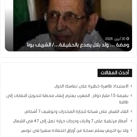
بلال
تقد
يصدع
خاص
بالحقيقة…/
لكم
الشريف
جمي
بونا
الش
التر
30 أبريل، 2026
ومضة … ولد بلال يصدع بالحقيقة…/ الشريف بونا
مح
خ
أحدث المقالات
الاستبداد ظاهرة خطيرة على تماسك الدول
بقيمة 1.5 مليار دولار.. المغرب يعتزم إنشاء محطة لتحويل النفايات إلى
طاقة
القاء القبض على شبكة لتجارة المخدرات وتوقيف 7 أشخاص
أمطار مرتقبة على 7 ولايات ودرجات حرارة تصل إلى 47 في الشمال
ولد بو اخريص يسلم نسخة من أوراق اعتماده سفيرا في تونس