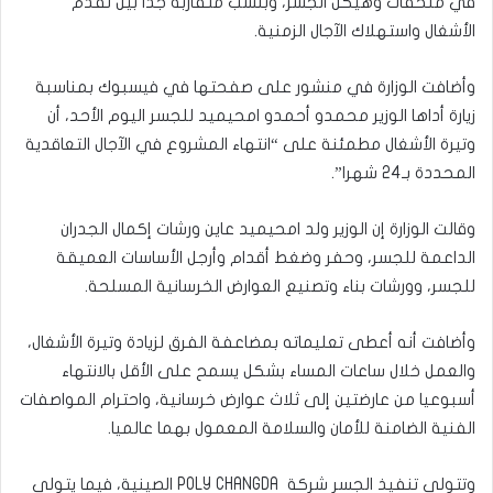
في ملحقات وهيكل الجسر، وبنسب متقاربة جدا بين تقدم
الأشغال واستهلاك الآجال الزمنية.
وأضافت الوزارة في منشور على صفحتها في فيسبوك بمناسبة
زيارة أداها الوزير محمدو أحمدو امحيميد للجسر اليوم الأحد، أن
وتيرة الأشغال مطمئنة على “انتهاء المشروع في الآجال التعاقدية
المحددة بـ24 شهرا”.
وقالت الوزارة إن الوزير ولد امحيميد عاين ورشات إكمال الجدران
الداعمة للجسر، وحفر وضغط أقدام وأرجل الأساسات العميقة
للجسر، وورشات بناء وتصنيع العوارض الخرسانية المسلحة.
وأضافت أنه أعطى تعليماته بمضاعفة الفرق لزيادة وتيرة الأشغال،
والعمل خلال ساعات المساء بشكل يسمح على الأقل بالانتهاء
أسبوعيا من عارضتين إلى ثلاث عوارض خرسانية، واحترام المواصفات
الفنية الضامنة للأمان والسلامة المعمول بهما عالميا.
وتتولى تنفيذ الجسر شركة POLY CHANGDA الصينية، فيما يتولى