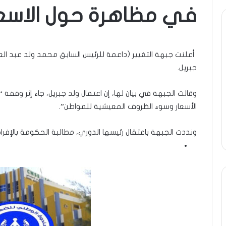
في مظاهرة حول الاسعا
ة
ومضة
..أفول
شمس
أعلنت جبهة التغيير (داعمة للرئيس السابق محمد ولد عبد العزي
ر
الإنسانية
جبريل.
ة
في
أمتين…!!
ا…/
الشريف
وقالت الجبهة في بيان لها، إن اعتقال ولد جبريل، جاء إثر وقفة 
31 مايو، 2025
13 أبريل، 2025
خ
بونا
الأسعار وسوء الظروف المعيشية للمواطن”.
طرة : تحية تقدير خاصة لكم
ومضة ..أفول شمس ال
يعا…/ الشيخ التراد محمد
أمتين…!! الشريف بونا
د
ونددت الجبهة باعتقال رئيسها الدوري، مطالبة الحكومة بالإفراج