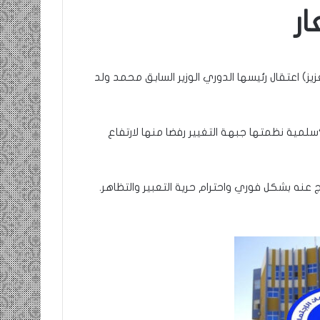
ر
ومضة
:
/
ز) اعتقال رئيسها الدوري الوزير السابق محمد ولد
…
حزب
الانصاف
9 مايو، 2023
…/
“سلمية نظمتها جبهة التغيير رفضا منها لارتفاع
ومضة : / …حزب الانصاف …/ بين
بين
إنسانية في
مطرقة المعارضة… وسندان المغاضبين
مطرقة
… !!! / الشريف بونا
المعارضة…
 عنه بشكل فوري واحترام حرية التعبير والتظاهر.
وسندان
المغاضبين
…
!!!
/
الشريف
بونا