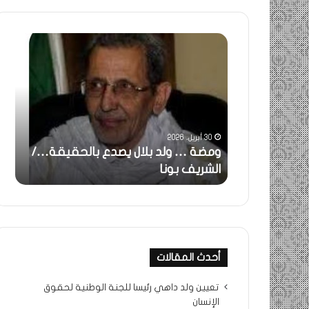
ومضة
خاطر
:
…
ولد
تحية
بلال
تقدي
يصدع
خاص
بالحقيقة…/
لكم
الشريف
جميع
30 أبريل، 2026
بونا
الشي
 استغاثة..
ومضة … ولد بلال يصدع بالحقيقة…/
خا
التراد
ف بونا
الشريف بونا
جم
محم
أحدث المقالات
تعيين ولد داهي رئيسا للجنة الوطنية لحقوق
الإنسان