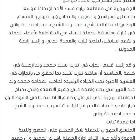
احتضن مقر قسم حزب الاتحاد من اجل
الجمهورية في مقاطعة تيارت مساء الأحد اجتماعا موسعا
بالفاعلين السياسين و الوجهاء والاتحاديين والفروع و المنسق
الوطني لحملة المترشح محمد ولد الشيخ محمداحمد الغزواني
في تيارت ومنسقة الحملة للنساء في المقاطعة وأعضاء الحملة
والعُمد السابقين لبلدية تيارت والعمدة الحالي و رئيس رابطة
المدونين .
واكد رئيس قسم ا لحزب في تيارت السيد محمد ولد ارهينة في
كلمة بالمناسبة أن ساكنة تيارت تشيد بما تحقق من بإنجازات في
العشرية الأخيرة تحت القيادة الرشيدة لصاحب الفخامة محمد ولد
عبد العزيز التي بدت واضحة علي جميع الاصعدة والتي تحتاج
لمواصلة نهجها الذي لم ولن يتحقق الا اذا انتخبنا في الشوط الاول
خيار صاحب الفخامة المترشح للرئاسات السيد محمد ولد الشيخ
محمد احمد الغزواني
اما عمدة تبارت
‎المنسق الجهوي للحملة شكر الجميع على الحضور وتلبية
الدعوة وأكد على التزام إدارة الحملة باشراك الجميع و أن جميع