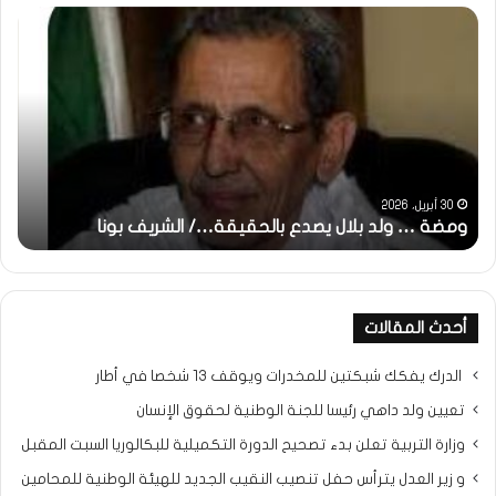
ومضة
خاط
:
…
ولد
تحي
بلال
تقد
يصدع
خاص
بالحقيقة…/
لكم
الشريف
جمي
بونا
الش
التر
30 أبريل، 2026
ومضة … ولد بلال يصدع بالحقيقة…/ الشريف بونا
مح
خ
أحدث المقالات
الدرك يفكك شبكتين للمخدرات ويوقف 13 شخصا في أطار
تعيين ولد داهي رئيسا للجنة الوطنية لحقوق الإنسان
وزارة التربية تعلن بدء تصحيح الدورة التكميلية للبكالوريا السبت المقبل
و زير العدل يترأس حفل تنصيب النقيب الجديد للهيئة الوطنية للمحامين