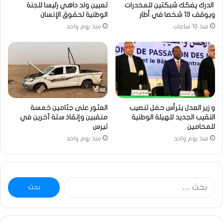
الدرك يفكك شبكتين للمخدرات
تعيين ولد داهي رئيسا للجنة
ويوقف 13 شخصا في أطار
الوطنية لحقوق الإنسان
منذ 10 ساعات
منذ يوم واحد
و زير العدل يترأس حفل تنصيب
العثور على جثامين خمسة
النقيب الجديد للهيئة الوطنية
منقبين وإنقاذ ستة آخرين في
للمحامين
تيرس
منذ يوم واحد
منذ يوم واحد
البحث
عن: