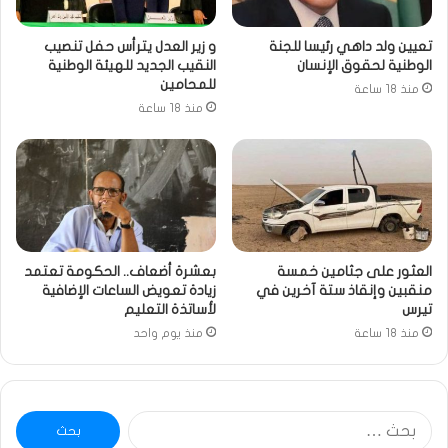
تعيين ولد داهي رئيسا للجنة
و زير العدل يترأس حفل تنصيب
الوطنية لحقوق الإنسان
النقيب الجديد للهيئة الوطنية
للمحامين
منذ 18 ساعة
منذ 18 ساعة
العثور على جثامين خمسة
بعشرة أضعاف.. الحكومة تعتمد
منقبين وإنقاذ ستة آخرين في
زيادة تعويض الساعات الإضافية
تيرس
لأساتذة التعليم
منذ 18 ساعة
منذ يوم واحد
البحث
عن: