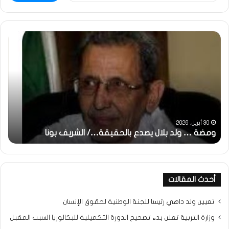
ومضة
خاط
:
…
ولد
تحي
بلال
تقد
يصدع
خاص
بالحقيقة…/
لكم
الشريف
جمي
بونا
الش
التر
30 أبريل، 2026
ومضة … ولد بلال يصدع بالحقيقة…/ الشريف بونا
مح
خ
أحدث المقالات
تعيين ولد داهي رئيسا للجنة الوطنية لحقوق الإنسان
وزارة التربية تعلن بدء تصحيح الدورة التكميلية للبكالوريا السبت المقبل