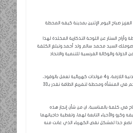
ومضة
عزيز صباح اليوم الإثنين بمدينة كيفه المحطة
:
/
…
وأزاح الستار عن اللوحة التذكارية المخلدة لهذا
حزب
ة صوملك السيد محمد سالم ولد أحمد.
وتبلغ الكلفة
الانصاف
9 مايو، 2023
ية قديمة بتمويل من الدولة والوكالة الفرنسية للتنمية والاتحاد
…/
ومضة : / …حزب الانصاف …/ بين
بين
إنسانية في
مطرقة المعارضة… وسندان المغاضبين
مطرقة
… !!! / الشريف بونا
المعارضة…
وتتوف المحطة على مكونات من أهمها منشآت الهندسة المدنية اللازمة، و4 مولدات كهربائية تعمل بالوقود،
وسندان
إضافة لـ4320 لوحا كهرو ضوئي بقدرة 1،3 ميغاوات، ونظام تحكم في المنشأة ومحطة لتفريغ الطاقة تقدر بـ33
المغاضبين
…
!!!
/
اح في كلمة بالمناسبة، ان من شأن إنجاز هذه
الشريف
 وكرو والأحياء التابعة لهما، وتغطية حاجياتهما
بونا
ن تضع حدا لمشكل نقص الكهرباء الذي عانت منه