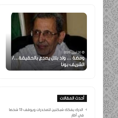
ومضة
خاطر
:
…
ولد
تحية
بلال
تقدي
يصدع
خاص
بالحقيقة…/
لكم
الشريف
جميع
30 أبريل، 2026
بونا
الشي
 استغاثة..
ومضة … ولد بلال يصدع بالحقيقة…/
خا
التراد
ف بونا
الشريف بونا
جم
محم
أحدث المقالات
الدرك يفكك شبكتين للمخدرات ويوقف 13 شخصا
في أطار