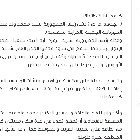
كيفه, 20/05/2019
ة
ومضة
( الهدهد .م .ص ) دشن رئيس الجمهورية السيد محمد ولد عبد ال
..أفول
شمس
الكهربائية الهجينة (الحرارية الشمسية).
ر
الإنسانية
وقطع رئيس الجمهورية الشريط الرمزي ايذانا ببدء تشغيل المحطة 
ة
في
الإنجاز الهام.كما استمع إلى شروح قدمها المدير العام لشرك
أمتين…!!
الاجمالية للمحطة 5 مليارات و46 مليون أوق
ا…/
الشريف
31 مايو، 2025
13 أبريل، 2025
خ
بونا
الأوروبي، وتم إنجازها على مدى ستة عشر شهرا.
طرة : تحية تقدير خاصة لكم
ومضة ..أفول شمس ال
يعا…/ الشيخ التراد محمد
أمتين…!! الشريف بونا
د
كيلو فولت.
وأكد وزير النفط والطاقة والمعادن الدكتور محمد ولد عبد الفت
المعلمة الاقتصادية أن تحقق تحولا في حياة سكان مدينتي كيفه
من الطاقة على المديين القريب والمتوسط،كما أن من شأنها ا
المنطقة لفترة طويلة.