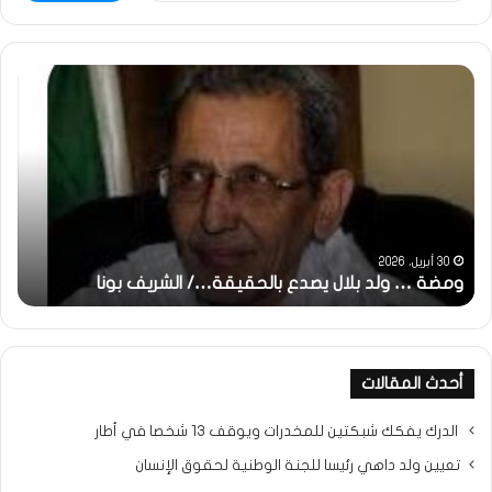
ومضة
خاط
:
…
ولد
تحي
بلال
تقد
يصدع
خاص
بالحقيقة…/
لكم
الشريف
جمي
بونا
الش
التر
30 أبريل، 2026
ومضة … ولد بلال يصدع بالحقيقة…/ الشريف بونا
مح
خ
أحدث المقالات
الدرك يفكك شبكتين للمخدرات ويوقف 13 شخصا في أطار
تعيين ولد داهي رئيسا للجنة الوطنية لحقوق الإنسان