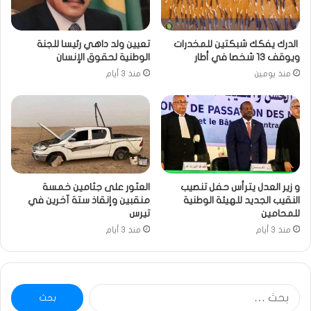
الدرك يفكك شبكتين للمخدرات
تعيين ولد داهي رئيسا للجنة
ويوقف 13 شخصا في أطار
الوطنية لحقوق الإنسان
منذ يومين
منذ 3 أيام
و زير العدل يترأس حفل تنصيب
العثور على جثامين خمسة
النقيب الجديد للهيئة الوطنية
منقبين وإنقاذ ستة آخرين في
للمحامين
تيرس
منذ 3 أيام
منذ 3 أيام
البحث
عن: