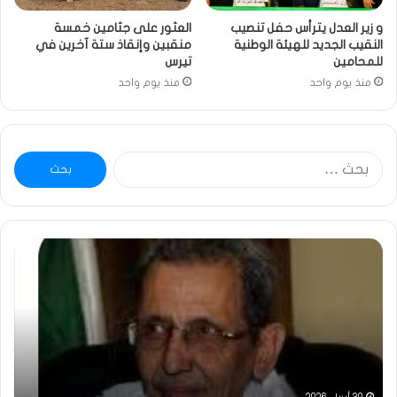
و زير العدل يترأس حفل تنصيب
العثور على جثامين خمسة
النقيب الجديد للهيئة الوطنية
منقبين وإنقاذ ستة آخرين في
للمحامين
تيرس
منذ يوم واحد
منذ يوم واحد
البحث
عن:
ومضة
خاط
:
…
ولد
تحي
بلال
تقد
يصدع
خاص
بالحقيقة…/
لكم
الشريف
جمي
بونا
الش
التر