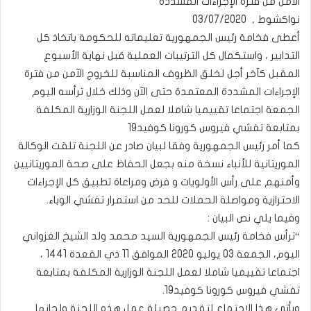
الآمن من فترة الإجراءات المشددة
نواكشوط , 03/07/2020
أعطى فخامة رئيس الجمهورية تعليماته للحكومة باتخاذ كل
التدابير ، واستكمال كل الترتيبات العملية قبل نهاية الأسبوع
المقبل كآخر أجل لخلق الظروف المناسبة للخروج الآمن من فترة
الإجراءات المشددة المعتمدة حتى الآن وذلك خلال ترأسه اليوم
الجمعة اجتماعا تقييميا شاملا لعمل اللجنة الوزارية المكلفة
بمتابعة تفشي فيروس كورونا كوفيد19
كما أمر رئيس الجمهورية وفقا لبيان صادر عن اللجنة تلقت الوكالة
الموريتانية للأنباء نسخة منه بجعل الحفاظ على صحة الموريتانيين
وأمنهم على رأس الأولويات و فرض ومراعاة تطبيق كل الإجراءات
الاحترازية ومواصلة الحملات للحد من استمرار تفشي الوباء.
وفيما يلي نص البيان :
“ترأس فخامة رئيس الجمهورية السيد محمد ولد الشيخ الغزواني
اليوم، الجمعة 03 يوليو 2020 الموافق 11 ذي القعدة 1441 ،
اجتماعا تقييميا شاملا لعمل اللجنة الوزارية المكلفة بمتابعة
تفشي فيروس كورونا كوفيد19.
ويأتي هذا الاجتماع لتقديم حصيلة عمل هذه اللجنة ولجانها