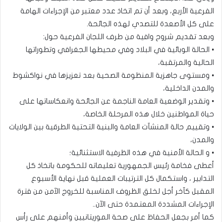
الفرعية الأربع، وبعد أن تم اتخاذ عدد معتبر من الإجراءات الهامة
على كل الأصعدة للتصدي لهذه الجائحة.
وبعد تقديم شروح وافية من طرف اللجان الفرعية حول:
• الحالة الوبائية في البلاد وفي محيطها الجغرافي وتطوراتها
الحالية والمرتقبة،
• ومستوى جاهزية المنظومة الصحية بعد تعزيزها في نواكشوط
والمدن الداخلية،
• وتقدير الوضعية العامة الناجمة عن الجائحة وانعكاساتها على
حياة المواطنين خلال هذه المرحلة الخاصة،
• وتقييم حالة المنشآت العامة والبنية التحتية الطرقية بين الولايات
والمدن،
• و الحالة الأمنية في هذه الظرفية الاستثنائية؛
أعطى فخامة رئيس الجمهورية تعليماته للحكومة باتخاذ كل
التدابير ، واستكمال كل الترتيبات العملية قبل نهاية الأسبوع
المقبل كآخر أجل لخلق الظروف المناسبة للخروج الآمن من فترة
الإجراءات المشددة المعتمدة حتى الآن..
كما أمر بجعل الحفاظ على صحة الموريتانيين وأمنهم على رأس