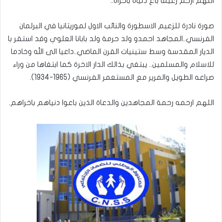
اللهم ارحم زعيما باع دنياه باخراه..
صورة نادرة للزعيم الاسطورة والنائب الاول لموريتانيا في البرلمان
الفرنسي..المجاهد احمدو ولد حرمة ولد بابانا العلوي وقد استقر با
الديار المقدسة وسط ستينيات القرن الماضي..داعيا الى الله وخادما
للاسلام والمسلمين.. يبتغي بذالك الدار الاخرة كما ابتغاها من وراء
صراعه الطويل والمرير مع المستعمر الفرنسي (1965-1934).
اللهم ارحمه رحمة المجاهدين والدعاة الذين باعوا دنياهم باخراهم.