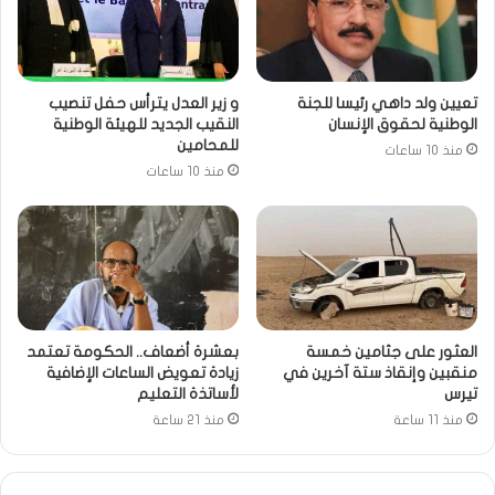
تعيين ولد داهي رئيسا للجنة
و زير العدل يترأس حفل تنصيب
الوطنية لحقوق الإنسان
النقيب الجديد للهيئة الوطنية
للمحامين
منذ 10 ساعات
منذ 10 ساعات
العثور على جثامين خمسة
بعشرة أضعاف.. الحكومة تعتمد
منقبين وإنقاذ ستة آخرين في
زيادة تعويض الساعات الإضافية
تيرس
لأساتذة التعليم
منذ 11 ساعة
منذ 21 ساعة