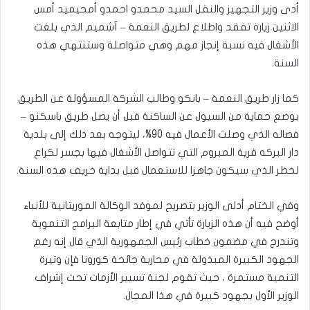
أدى وزير التجهيز والنقل السيد محمدو احمدو أمحيميد أمس
الاثنين زيارة تفقد واطلاع لطريق النعمة – آشميم الذي بلغت
الأشغال فيه نسبة إنجاز مهم وهي متواصلة وستنتهي هذه
السنة.
كما زار طريق النعمة – بانكو وطالب الشركة المسؤولة عن الطريق
بوضع حماية من السيول عن الساكنة قبل أن يصل طريق باسكنو –
فصاله الذي وصلت الأعمال فيه 90%، ليتوجه بعد ذلك إلى بلدية
دار البركه قرية المبروم التي تتواصل الأشغال فيها بجسر لكراع
لخظر الذي سيكون جاهزا للاستعمال قبل بداية خريف هذه السنة.
وفي الختام أدلى الوزير بتصريح لموفد الوكالة الموريتانية للأنباء
أوضح فيه أن هذه الزيارة تأتي في إطار متابعة البرامج التنموية
وتندرج في مضمون خطاب رئيس الجمهورية الذي قال إنه رغم
الجهود الكبيرة المبذولة في محاربة جائحة كورونا فإن وتيرة
التنمية مستمرة ، حيث تقوم لجنة تسيير الأزمات تحت إشراف
الوزير الأول بجهود كبيرة في هذا المجال.