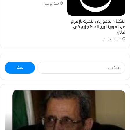
منذ يومين
التكتل” يدعو إلى التحرك للإفراج
عن الموريتانيين المحتجزين في
مالي
منذ 7 ساعات
البحث
عن:
ومضة
خاط
:
…
ولد
تحي
بلال
تقد
يصدع
خاص
بالحقيقة…/
لكم
الشريف
جمي