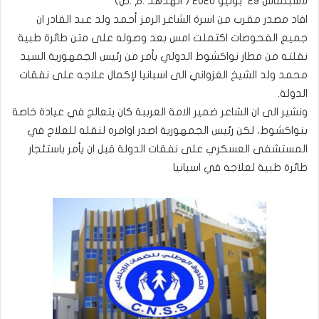
لاسبلماس 29 بونيو 2020 ( الهدهد .م .ص)
افاد مصدر مقرب من اسرة الشاعر الرمز أحمد ولد عبد القادر ان
جميع الفحوصات اكتملت امس بعد وصوله على متن طائرة طبية
نقلته من مطار نواكشوط الدولي بأمر من رئيس الجمهورية السيد
محمد ولد الشيخ الغزواني الى اسبانيا لإكمال علاجه على نفقات
الدولة.
ونشير الى ان الشاعر ضمير الامة العرببة كان يتعالج في عيادة خاصة
بنواكشوط، لكن رئيس الجمهورية اصدر اوامره لنقله للعلاج في
المستشفى العسكري على نفقات الدولة قبل ان يأمر باستئجار
طائرة طبية لعلاجه في اسبانيا