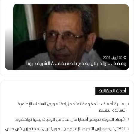
ومضة
خاط
:
…
ولد
تحي
بلال
تقد
يصدع
خاص
بالحقيقة…/
لكم
الشريف
جمي
بونا
الش
التر
30 أبريل، 2026
ومضة … ولد بلال يصدع بالحقيقة…/ الشريف بونا
مح
خ
أحدث المقالات
بعشرة أضعاف.. الحكومة تعتمد زيادة تعويض الساعات الإضافية
لأساتذة التعليم
الأرصاد الجوية تتوقع أمطارا في عدد من الولايات بينها نواكشوط
التكتل” يدعو إلى التحرك للإفراج عن الموريتانيين المحتجزين في مالي