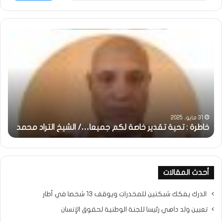
خاطرة
وم
:
..أ
تحية
شم
تقدير
الإن
خاصة
في
لكم
أمت
جميعا…/
الش
الشيخ
بونا
التراد
31 مايو، 2025
محمد
خاطرة : تحية تقدير خاصة لكم جميعا…/ الشيخ التراد محمد
و
أحدث المقالات
الدرك يفكك شبكتين للمخدرات ويوقف 13 شخصا في أطار
تعيين ولد داهي رئيسا للجنة الوطنية لحقوق الإنسان