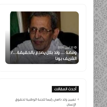
خاطرة
:
تحية
تقدير
خاصة
لكم
جميعا…/
31 مايو، 2025
الشيخ
ل يصدع بالحقيقة…/
خاطرة : تحية تقدير خاصة لكم
التراد
جميعا…/ الشيخ التراد محمد
محمد
أحدث المقالات
تعيين ولد داهي رئيسا للجنة الوطنية لحقوق
الإنسان