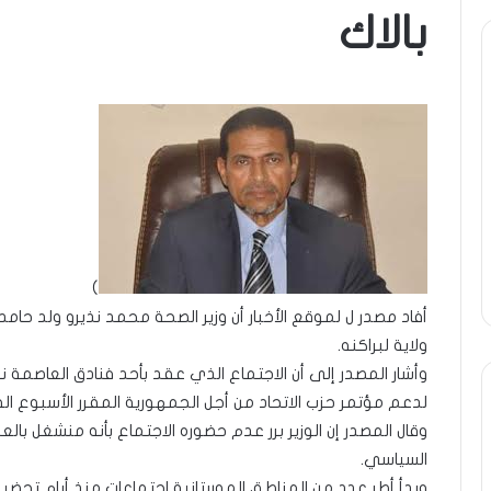
بالاك
ومضة
ومضة
..أفول
:
شمس
/
الإنسانية
…
في
حزب
أمتين…!!
الانصاف
9 مايو، 2023
الشريف
…/
ومضة : / …ح
13 أبريل، 2025
بونا
بين
ومضة ..أفول شمس الإنسانية في
مطرقة المعا
مطرقة
أمتين…!! الشريف بونا
… !!! / الشري
المعارضة…
)
وسندان
المغاضبين
أفاد مصدر ل لموقع الأخبار أن وزير الصحة محمد نذيرو ولد حام
…
ولاية لبراكنه.
!!!
وأشار المصدر إلى أن الاجتماع الذي عقد بأحد فنادق العاصمة 
/
لدعم مؤتمر حزب الاتحاد من أجل الجمهورية المقرر الأسبوع الق
الشريف
وقال المصدر إن الوزير برر عدم حضوره الاجتماع بأنه منشغل با
بونا
السياسي.