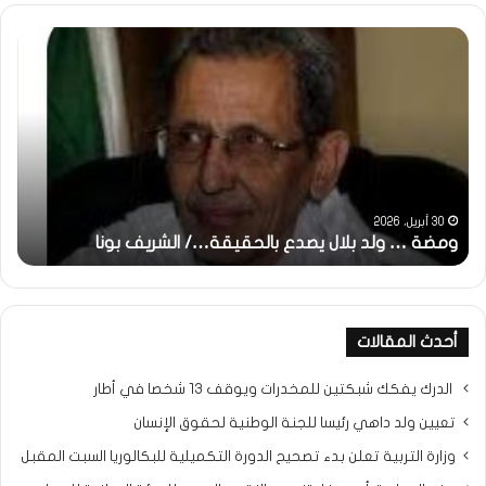
ومضة
خاط
:
…
ولد
تحي
بلال
تقد
يصدع
خاص
بالحقيقة…/
لكم
الشريف
جمي
بونا
الش
التر
30 أبريل، 2026
ومضة … ولد بلال يصدع بالحقيقة…/ الشريف بونا
مح
خ
أحدث المقالات
الدرك يفكك شبكتين للمخدرات ويوقف 13 شخصا في أطار
تعيين ولد داهي رئيسا للجنة الوطنية لحقوق الإنسان
وزارة التربية تعلن بدء تصحيح الدورة التكميلية للبكالوريا السبت المقبل