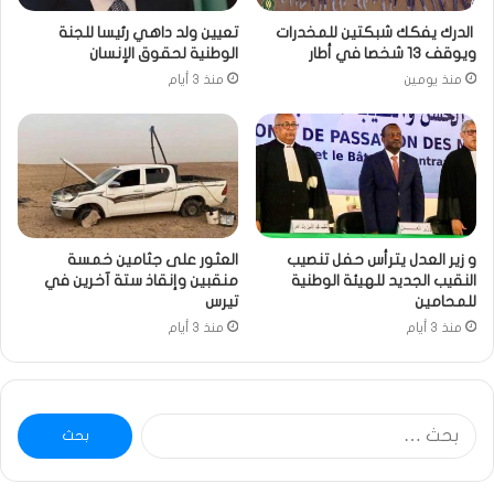
الدرك يفكك شبكتين للمخدرات
تعيين ولد داهي رئيسا للجنة
ويوقف 13 شخصا في أطار
الوطنية لحقوق الإنسان
منذ يومين
منذ 3 أيام
و زير العدل يترأس حفل تنصيب
العثور على جثامين خمسة
النقيب الجديد للهيئة الوطنية
منقبين وإنقاذ ستة آخرين في
للمحامين
تيرس
منذ 3 أيام
منذ 3 أيام
البحث
عن: