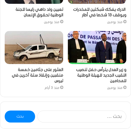
الدرك يفكك شبكتين للمخدرات
تعيين ولد داهي رئيسا للجنة
ويوقف 13 شخصا في أطار
الوطنية لحقوق الإنسان
منذ يومين
منذ يومين
و زير العدل يترأس حفل تنصيب
العثور على جثامين خمسة
النقيب الجديد للهيئة الوطنية
منقبين وإنقاذ ستة آخرين في
للمحامين
تيرس
منذ يومين
منذ 3 أيام
البحث
عن: