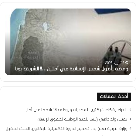
ومضة
وم
..أفول
:
شمس
/
الإنسانية
…
في
حزب
أمتين…!!
الا
الشريف
…/
بونا
بين
و
مطر
13 أبريل، 2025
ومضة ..أفول شمس الإنسانية في أمتين…!! الشريف بونا
الم
و
وسن
الم
…
!!!
أحدث المقالات
/
الش
الدرك يفكك شبكتين للمخدرات ويوقف 13 شخصا في أطار
بونا
تعيين ولد داهي رئيسا للجنة الوطنية لحقوق الإنسان
وزارة التربية تعلن بدء تصحيح الدورة التكميلية للبكالوريا السبت المقبل