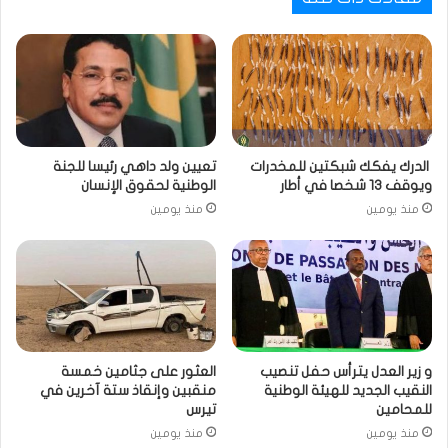
الدرك يفكك شبكتين للمخدرات
تعيين ولد داهي رئيسا للجنة
ويوقف 13 شخصا في أطار
الوطنية لحقوق الإنسان
منذ يومين
منذ يومين
و زير العدل يترأس حفل تنصيب
العثور على جثامين خمسة
النقيب الجديد للهيئة الوطنية
منقبين وإنقاذ ستة آخرين في
للمحامين
تيرس
منذ يومين
منذ يومين