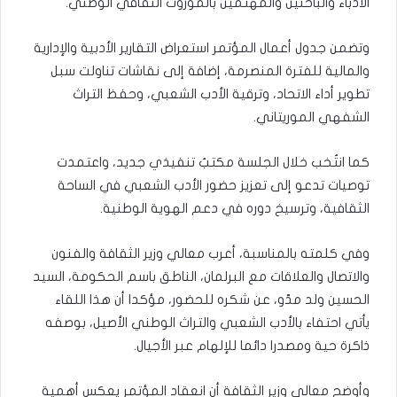
الأدباء والباحثين والمهتمين بالموروث الثقافي الوطني.
وتضمن جدول أعمال المؤتمر استعراض التقارير الأدبية والإدارية
والمالية للفترة المنصرمة، إضافة إلى نقاشات تناولت سبل
تطوير أداء الاتحاد، وترقية الأدب الشعبي، وحفظ التراث
الشفهي الموريتاني.
كما انتُخب خلال الجلسة مكتبٌ تنفيذي جديد، واعتمدت
توصيات تدعو إلى تعزيز حضور الأدب الشعبي في الساحة
الثقافية، وترسيخ دوره في دعم الهوية الوطنية.
وفي كلمته بالمناسبة، أعرب معالي وزير الثقافة والفنون
والاتصال والعلاقات مع البرلمان، الناطق باسم الحكومة، السيد
الحسين ولد مدّو، عن شكره للحضور، مؤكدا أن هذا اللقاء
يأتي احتفاء بالأدب الشعبي والتراث الوطني الأصيل، بوصفه
ذاكرة حية ومصدرا دائما للإلهام عبر الأجيال.
وأوضح معالي وزير الثقافة أن انعقاد المؤتمر يعكس أهمية