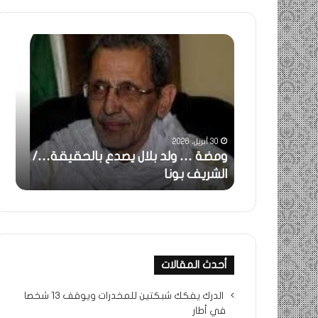
ومضة
خاطر
:
…
ولد
تحية
بلال
تقدي
يصدع
خاص
بالحقيقة…/
لكم
الشريف
جميع
30 أبريل، 2026
بونا
الشي
 استغاثة..
ومضة … ولد بلال يصدع بالحقيقة…/
خا
التراد
ف بونا
الشريف بونا
جم
محم
أحدث المقالات
الدرك يفكك شبكتين للمخدرات ويوقف 13 شخصا
في أطار