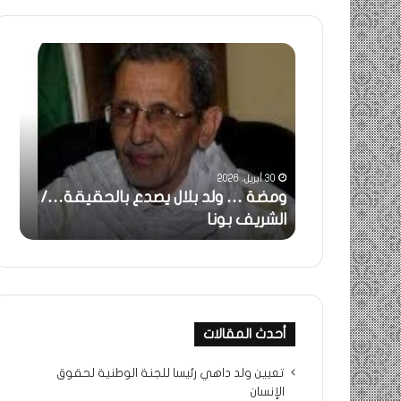
ومضة
خاطر
:
…
ولد
تحية
بلال
تقدي
يصدع
خاص
بالحقيقة…/
لكم
الشريف
جميع
30 أبريل، 2026
بونا
الشي
 استغاثة..
ومضة … ولد بلال يصدع بالحقيقة…/
خا
التراد
ف بونا
الشريف بونا
جم
محم
أحدث المقالات
تعيين ولد داهي رئيسا للجنة الوطنية لحقوق
الإنسان