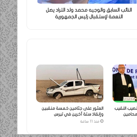
النائب السابق والوجيه محمد ولد التراد يصل
النعمة لإستقبال رئيس الجمهورية
نصيب النقيب
العثور على جثامين خمسة منقبين
لمحامين
وإنقاذ ستة آخرين في تيرس
منذ 11 ساعة