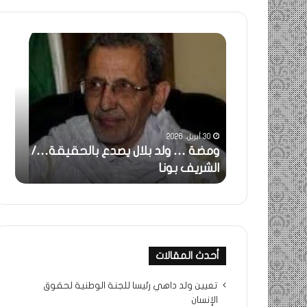
ومضة
خاطر
:
…
ولد
تحية
بلال
تقدي
يصدع
خاص
بالحقيقة…/
لكم
الشريف
جميع
30 أبريل، 2026
بونا
الشي
 استغاثة..
ومضة … ولد بلال يصدع بالحقيقة…/
خا
التراد
ف بونا
الشريف بونا
جم
محم
أحدث المقالات
تعيين ولد داهي رئيسا للجنة الوطنية لحقوق
الإنسان