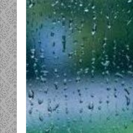
ومضة…./
بومديد…..صرخة
استغاثة..
معادة..؟
/
الشريف
بونا
صاف …/ بين
25 يونيو، 2022
ندان المغاضبين
ومضة…./ بومديد…..صرخة استغاثة..
معادة..؟ / الشريف بونا