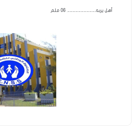
أهل يربه………………. 06 ملم