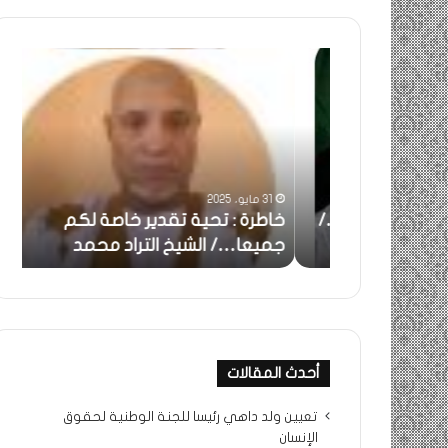
خاطرة
ومض
:
..أف
تحية
شمس
تقدير
الإنس
خاصة
في
لكم
أمتي
جميعا…/
الشر
31 مايو، 2025
الشيخ
بونا
بالحقيقة…/
خاطرة : تحية تقدير خاصة لكم
وم
التراد
جميعا…/ الشيخ التراد محمد
أم
محمد
أحدث المقالات
تعيين ولد داهي رئيسا للجنة الوطنية لحقوق
الإنسان