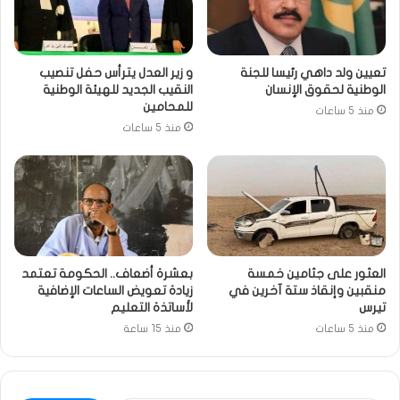
تعيين ولد داهي رئيسا للجنة
و زير العدل يترأس حفل تنصيب
الوطنية لحقوق الإنسان
النقيب الجديد للهيئة الوطنية
للمحامين
منذ 5 ساعات
منذ 5 ساعات
العثور على جثامين خمسة
بعشرة أضعاف.. الحكومة تعتمد
منقبين وإنقاذ ستة آخرين في
زيادة تعويض الساعات الإضافية
تيرس
لأساتذة التعليم
منذ 5 ساعات
منذ 15 ساعة