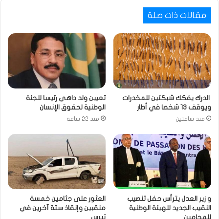
مقالات ذات صلة
الدرك يفكك شبكتين للمخدرات
تعيين ولد داهي رئيسا للجنة
ويوقف 13 شخصا في أطار
الوطنية لحقوق الإنسان
منذ ساعتين
منذ 22 ساعة
و زير العدل يترأس حفل تنصيب
العثور على جثامين خمسة
النقيب الجديد للهيئة الوطنية
منقبين وإنقاذ ستة آخرين في
للمحامين
تيرس