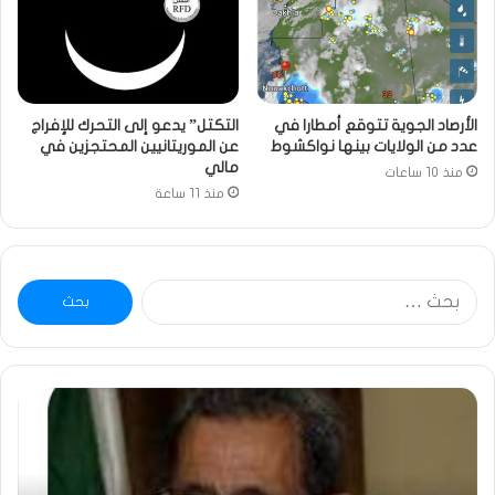
الأرصاد الجوية تتوقع أمطارا في
التكتل” يدعو إلى التحرك للإفراج
عدد من الولايات بينها نواكشوط
عن الموريتانيين المحتجزين في
مالي
منذ 10 ساعات
منذ 11 ساعة
البحث
عن:
ومضة
خاط
:
…
ولد
تحي
بلال
تقد
يصدع
خاص