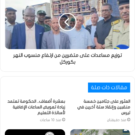
توزيع مساعدات على متضررين من ارتفاع منسوب النهر
بكوركل
مقالات ذات صلة
العثور على جثامين خمسة
بعشرة أضعاف.. الحكومة تعتمد
منقبين وإنقاذ ستة آخرين في
زيادة تعويض الساعات الإضافية
تيرس
لأساتذة التعليم
منذ دقيقتان
منذ 10 ساعات