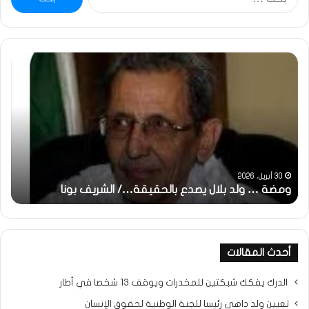
عن:
ومضة
خاط
:
…
ولد
تحي
بلال
تقد
يصدع
خاص
بالحقيقة…/
لكم
الشريف
جمي
بونا
الش
التر
30 أبريل، 2026
ومضة … ولد بلال يصدع بالحقيقة…/ الشريف بونا
مح
خ
أحدث المقالات
الدرك يفكك شبكتين للمخدرات ويوقف 13 شخصا في أطار
تعيين ولد داهي رئيسا للجنة الوطنية لحقوق الإنسان