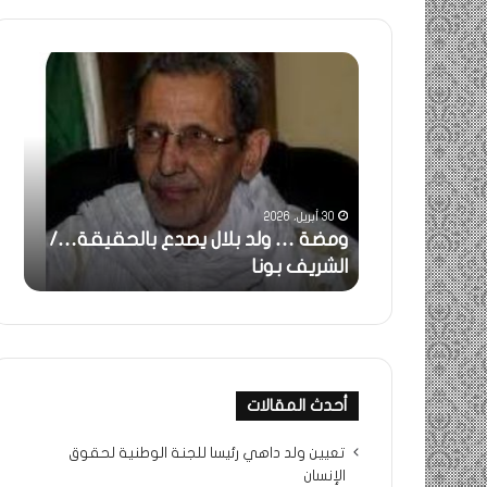
خاطرة
:
تحية
تقدير
خاصة
لكم
جميعا…/
31 مايو، 2025
الشيخ
لد بلال يصدع بالحقيقة…/
خاطرة : تحية تقدير خاصة لك
التراد
نا
جميعا…/ الشيخ التراد محمد
محمد
أحدث المقالات
تعيين ولد داهي رئيسا للجنة الوطنية لحقوق
الإنسان