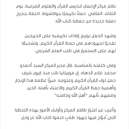
نظم مركز الإحسان لتدريس القرآن والعلوم الشرعية، يوم
الثلاثاء، الماضي حفلاً تكريميًا بنواكشوط، احتفاءً بتخرج
دفعة جديدة من حفظة كتاب الله.
وشهد الحفل توزيع إفادات تكريمية على الخريجين،
تقديرًا لجهودهم في حفظ القرآن الكريم، وتشجيعًا
لهم على الاستمرار في طلب العلم الشرعي.
وفي كلمته بالمناسبة، قال مدير المركز السيد أحمدو
محمد غلام الدهاه، إن موريتانيا نالت منذ قرون شرف
حمل لواء القرآن الكريم وعلومه، مبرزًا عظمة هذا الإنجاز
وأهمية حفظ القرآن الكريم والاعتناء بأهله، الذين
وصفهم بأنهم “أهل الله وخاصته”.
وأعرب عن اعتزاز طاقم المركز وأولياء الأمور بهذه اللحظة
التي تُتوَّج فيها جهود طلابٍ ختموا كتاب الله عز وجل.