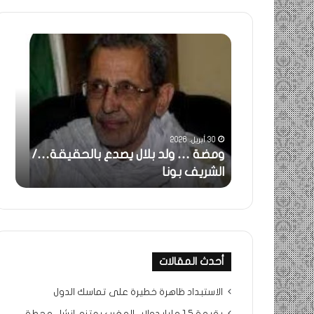
ومضة
خاطرة
:
…
ولد
تحية
بلال
تقدير
يصدع
خاصة
بالحقيقة…/
لكم
الشريف
جميعا…/
30 أبريل، 2026
31 مايو، 2025
بونا
الشيخ
ثة..
ومضة … ولد بلال يصدع بالحقيقة…/
خاطرة : 
التراد
ا
الشريف بونا
جميعا…/
محمد
أحدث المقالات
الاستبداد ظاهرة خطيرة على تماسك الدول