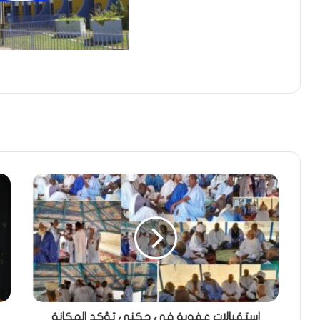
استقبالات عفوية في جكني تؤكد المكانة