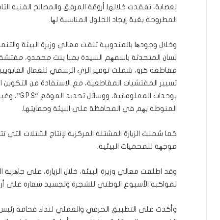
لعصابة، تفقدت خلالها أروقة المرفق والمصالح الفنية الت
المطروحة بغية إيجاد الحلول المناسبة لھا.
وخلال وجودھا بالمندوبية تلقت معالي وزيرة البيئة والت
لسان المتحدثة باسمھم السيدة بمبا بنت محمدو، مفتشة 
مقاطعة كرو، شملت توفير الزي الرسمي للعمال الغابويين، 
تسيير المفتشيات المقاطعية، مع الاستفادة من التكوين ا
بوحدات المعلو
المنوطة بھم في المحافظة على البيئة وحمايتها.
كما شملت الزيارة المشتلة المركزية لإنتاج الشتلات التي 
موجھة للمحميات البيئية.
وقد اطلعت معالي وزيرة البيئة، خلال الزيارة، على جاھزية ا
لمواكبة الأسبوع الوطني للشجرة وتجسيد شعاره على أرض
وأكدت على التطبيق الحرفي والعملي لنداء فخامة رئيس 