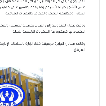
الذي وجهه إلى كل المواطنين من أجل المساھمة في إنجاح
غرس الأشجار طيلة الأسبوع وما بعده، والسھر على حمايتھا و
البيئي، ومكافحة التصحر والجفاف والتغيرات المناخية.
ودعت عمال المندوبية إلى القيام بحملات تحسيس وتعبئة
الاھتمام بھا كمكون من المكونات الرئيسية للبيئة.
وكانت معالي الوزيرة مرفوقة خلال الزيارة بالسلطات الإداري
المرافق