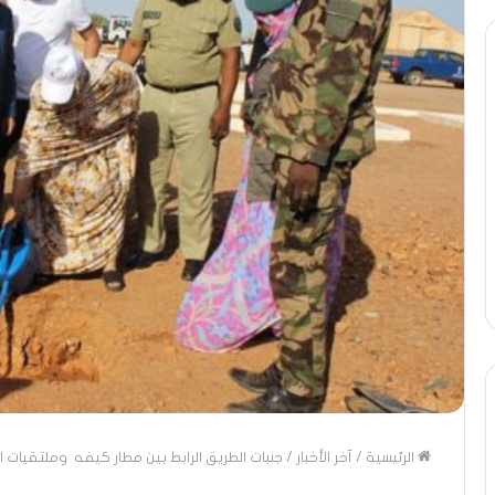
ومضة
..أفول
شمس
الإنسانية
في
أمتين…!!
الشريف
13 أبريل، 2025
بونا
تحية تقدير خاصة لكم
ومضة ..أفول شمس الإنسان
 الشيخ التراد محمد
أمتين…!! الشريف بونا
الرئيسية
/
آخر الأخبار
/
جنبات الطريق الرابط بين مطار كيفه وملتقيات ال