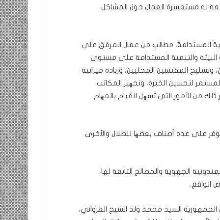
ابعة له مستفسرة العمال حول المشاكل
نمية المستدامة، مطالب من عمال المرفق على
البيئة والتنمية المستدامة على مستوى
وتسليح المفتشين المحليين، وزيادة ميزانية
لمستمر لتحسين الخبرة، وتجھيز المكاتب
ماتية، ووسائل تحديد الموقع “G.P.S”، وغير ذلك من الأمور التي تسھل القيام بالمھام
تتوفر على عدة أصناف بعضھا للظلال والأخرى
لمندوبية الجهوية والمصالح التابعة لها،
 الواقع.
الجمهورية السيد محمد ولد الشيخ الغزواني،