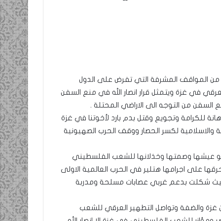
 من المواقف المشرفة التي تفرض على الدول
لعرقي في غزة ويتمثل قرار انصار الله في منع السفن
منع السفن من التوجه الى الاراضي المحتلة .
انة للكرامة وتجويع وقتل بدم بارد لأخوتنا في غزة
ة والاسلامية لكسر الحصار ووقف الحرب الصهيونية
 صفو عيشها وصمتها وخذلانها للشعب الفلسطيني
يهودية التي حرقها على اجرامها هتلير في الحرب العالمية الاولى
ن حيث شكلت بدعم غربي عصابات مسلحة ومدربة
 غزة والضفة وتواصل التطهير العرقي للشعب
 ومؤازر للشعب الفلسطيني في غزة الا انصار الله