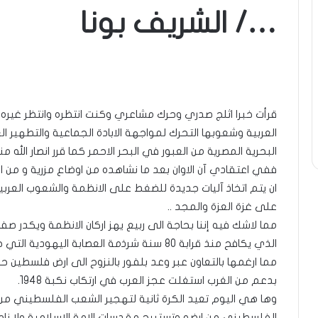
…/ الشريف بونا
قرأت خبرا اثلج صدري وحرك مشاعري وكنت انتظره وانتظر غيره
العربية وشعوبها التحرك لمواجهة الابادة الجماعية والتطهير ا
البحرية المصرية من العبور في البحر الاحمر كما قرر انصار الله 
ففي اعتقادي آن الاوان بعد ما نشاهده من اوضاع مزرية و من اه
ان يتم اتخاذ آليات جديدة للضغط على الانظمة والشعوب العربي
على غزة العزة والمجد ..
مما لاشك فيه إننا بحاجة الى ربيع يهز اركان الانظمة ويكدر
الذي يكافح منذ قرابة 80 سنة شرذمة العصابة ال
مما ارغمها بالتعاون عبر وعد بلفور بالنزوح الى ارض فلسطي
بدعم من الغرب استغلت عجز العرب في ارتكاب نكبة 1948.
وها هي اليوم تعيد الكرة ثانية لتهجير الشعب الفلسطيني من
الفلسطيني من ارضه وتستبيح مقدسات الامة الاسلامية ولا ناصر