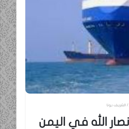
ومضة…./
بومديد…..صرخة
استغاثة..
معادة..؟
/
الشريف
بونا
صاف …/ بين
25 يونيو، 2022
ندان المغاضبين
ومضة…./ بومديد…..صرخة استغاثة..
معادة..؟ / الشريف بونا
/ الشريف بونا
ار الله في اليمن