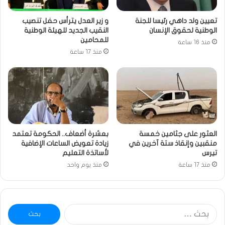
تعيين ولد داهي رئيسا للجنة
و زير العدل يترأس حفل تنصيب
الوطنية لحقوق الإنسان
النقيب الجديد للهيئة الوطنية
للمحامين
منذ 16 ساعة
منذ 17 ساعة
العثور على جثامين خمسة
بعشرة أضعاف.. الحكومة تعتمد
منقبين وإنقاذ ستة آخرين في
زيادة تعويض الساعات الإضافية
تيرس
لأساتذة التعليم
منذ 17 ساعة
منذ يوم واحد
البحث
عن: