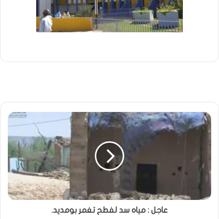
عاجل : مياه سد لفطح تغمر بومديد.