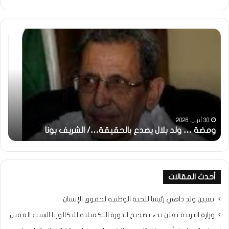
ومضة
خاط
:
…
ولد
تحي
بلال
تقد
يصدع
خاص
بالحقيقة…/
لكم
الشريف
جمي
بونا
الش
التر
30 أبريل، 2026
ومضة … ولد بلال يصدع بالحقيقة…/ الشريف بونا
مح
خ
أحدث المقالات
تعيين ولد داهي رئيسا للجنة الوطنية لحقوق الإنسان
وزارة التربية تعلن بدء تصحيح الدورة التكميلية للبكالوريا السبت المقبل