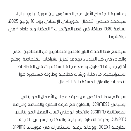
بمناسبة الاجتماع الأول رفيع المستوى بين موريتانيا وإسبانيا،
سينعقد منتدى الأعمال الموريتاني الإسباني يوم 16 يوليو 2025،
الساعة 10:30 صباحًا، في قصر المؤتمرات ” المختار ولد داداه ” في
نواكشوط.
سيجمع هذا الحدث البارز فاعلين اقتصاديين من القطاعين العام
والخاص في كلا البلدين، بهدف تعزيز الشراكات الاقتصادية، وفتح
آفاق جديدة للتعاون، ودفع عجلة الاستثمارات في القطاعات
الاستراتيجية، من خلال ورشات قطاعية وطاولة مستديرة حول
التحديات والآفاق المستقبلية للأعمال.
سينظم هذا المنتدى من طرف مجلس الأعمال الموريتاني
الإسباني (CAMES)، بالتعاون مع غرفة التجارة والصناعة والزراعة
الموريتانية (CCIAM) والاتحاد الوطني لأرباب العمل الموريتانيين
(UNPM)، وغرفة التجارة الإسبانية والمكتب الإسباني للتجارة
الخارجية (ICEX)، ووكالة ترقية الاستثمارات في موريتانيا (APIM)،