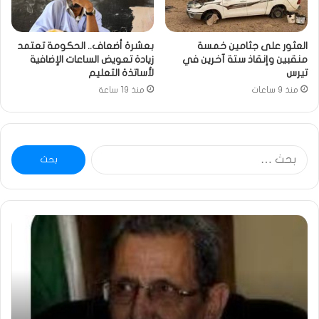
العثور على جثامين خمسة
بعشرة أضعاف.. الحكومة تعتمد
منقبين وإنقاذ ستة آخرين في
زيادة تعويض الساعات الإضافية
تيرس
لأساتذة التعليم
منذ 9 ساعات
منذ 19 ساعة
البحث
عن:
ومضة
خاط
:
…
ولد
تحي
بلال
تقد
يصدع
خاص
بالحقيقة…/
لكم
الشريف
جمي