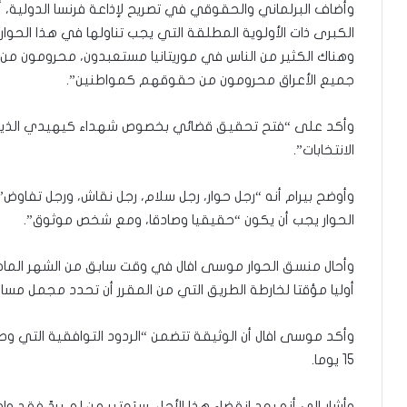
وأضاف البرلماني والحقوقي في تصريح لإذاعة فرنسا الدولية، أن
الكبرى ذات الأولوية المطلقة التي يجب تناولها في هذا الحوار
وهناك الكثير من الناس في موريتانيا مستعبدون، محرومون من
جميع الأعراق محرومون من حقوقهم كمواطنين”.
الانتخابات”.
وأوضح بيرام أنه “رجل حوار، رجل سلام، رجل نقاش، ورجل تفاوض”، و
الحوار يجب أن يكون “حقيقيا وصادقا، ومع شخص موثوق”.
وأحال منسق الحوار موسى افال في وقت سابق من الشهر الماضي
أوليا مؤقتا لخارطة الطريق التي من المقرر أن تحدد مجمل مسار 
وأكد موسى افال أن الوثيقة تتضمن “الردود التوافقية التي وص
15 يوما.
وأشار إلى أنه بعد انقضاء هذا الأجل، سيَعتبر من لم يردّ فقد 