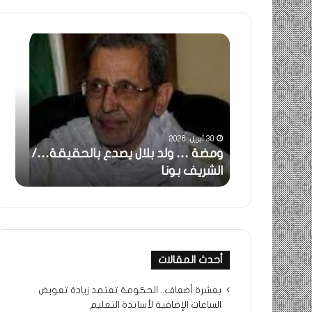
خاطرة
:
تحية
تقدير
خاصة
لكم
جميعا…/
31 مايو، 2025
الشيخ
ل يصدع بالحقيقة…/
خاطرة : تحية تقدير خاصة لكم
التراد
جميعا…/ الشيخ التراد محمد
محمد
أحدث المقالات
بعشرة أضعاف.. الحكومة تعتمد زيادة تعويض
الساعات الإضافية لأساتذة التعليم