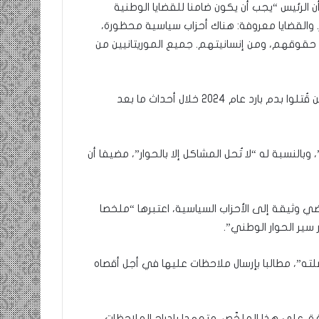
 الرئيس “يجب أن يكون ضامنا للقضايا الوطنية
. والقضايا معروفة: هناك أحزاب سياسية محظورة،
 حقوقهم، ومن إنسانيتهم. جميع الموريتانيين من
وأكد على “فتح تحقيق قضائي بخصوص شهداء كيهيدي الذين قُتلوا بدم بارد عام 2024 خلال أحداث ما بعد
بالنسبة له “لا تُحل المشاكل إلا بالحوار”، مضيفا أن
 وثيقة إلى الأحزاب السياسية، اعتبرها “ملخصا
سير الحوار الوطني”.
لته”، مطالبا بإرسال ملاحظات عليها في أجل أقصاه
وافق على هذا الملخّص، متعهدا بإدراج الملاحظات