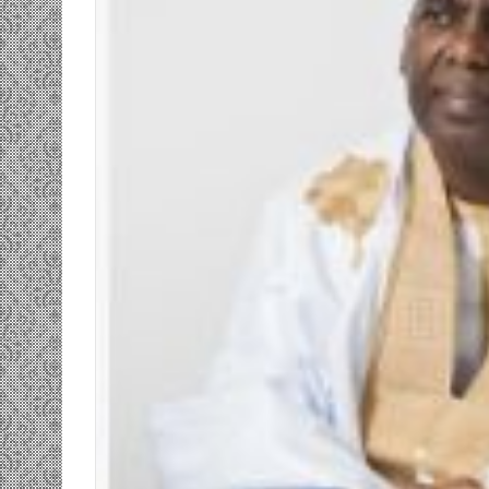
ومضة…./
بومديد…..صرخة
استغاثة..
معادة..؟
/
الشريف
بونا
زب الانصاف …/ بين
25 يونيو، 2022
رضة… وسندان المغاضبين
ومضة…./ بومديد…..صرخة استغا
ف بونا
معادة..؟ / الشريف بونا