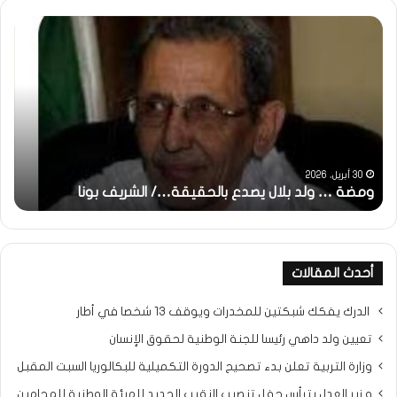
ومضة
خاط
:
…
ولد
تحي
بلال
تقد
يصدع
خاص
بالحقيقة…/
لكم
الشريف
جمي
بونا
الش
التر
30 أبريل، 2026
ومضة … ولد بلال يصدع بالحقيقة…/ الشريف بونا
مح
خ
أحدث المقالات
الدرك يفكك شبكتين للمخدرات ويوقف 13 شخصا في أطار
تعيين ولد داهي رئيسا للجنة الوطنية لحقوق الإنسان
وزارة التربية تعلن بدء تصحيح الدورة التكميلية للبكالوريا السبت المقبل
و زير العدل يترأس حفل تنصيب النقيب الجديد للهيئة الوطنية للمحامين