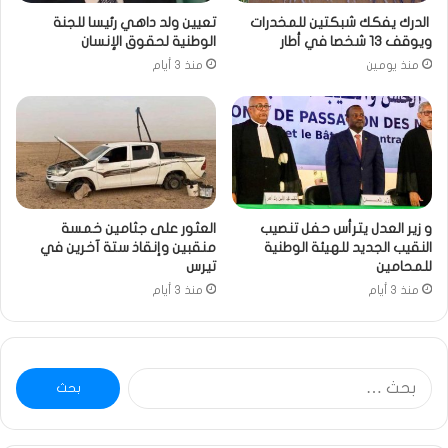
الدرك يفكك شبكتين للمخدرات
تعيين ولد داهي رئيسا للجنة
ويوقف 13 شخصا في أطار
الوطنية لحقوق الإنسان
منذ يومين
منذ 3 أيام
و زير العدل يترأس حفل تنصيب
العثور على جثامين خمسة
النقيب الجديد للهيئة الوطنية
منقبين وإنقاذ ستة آخرين في
للمحامين
تيرس
منذ 3 أيام
منذ 3 أيام
البحث
عن: