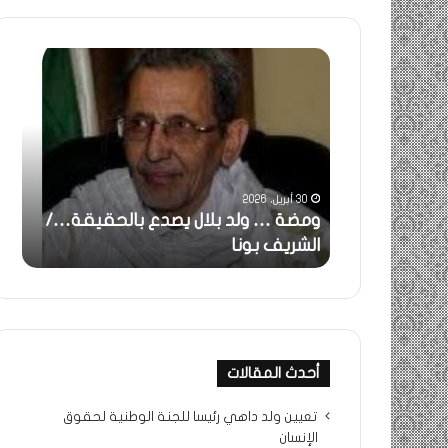
ومضة
خاطر
:
…
ولد
تحية
بلال
تقدي
يصدع
خاص
بالحقيقة…/
لكم
الشريف
جميع
30 أبريل، 2026
بونا
الشي
 استغاثة..
ومضة … ولد بلال يصدع بالحقيقة…/
خا
التراد
ف بونا
الشريف بونا
جم
محم
أحدث المقالات
تعيين ولد داهي رئيسا للجنة الوطنية لحقوق
الإنسان