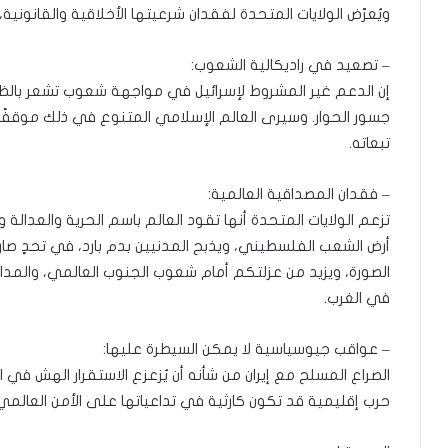
ويُعرّض الولايات المتحدة لفقدان شرعيتها الأخلاقية والقانونية، دا
– تصعيد في راديكالية الشعوب:
إن الدعم غير المشروط لإسرائيل في مواجهة شعوب تشعر بالظلم 
جسور الحوار. وسيرى العالم الإسلامي المتنوع في ذلك موقفًا است
تبعاته.
– فقدان المصداقية العالمية:
تزعم الولايات المتحدة أنها تقود العالم باسم الحرية والعدالة و
أرض الشعب الفلسطيني، ويذبح المدنيين بدم بارد، في تحدٍ صارخ 
الصورة، ويزيد من عزلتكم أمام شعوب الجنوب العالمي، والمد
في الغرب.
– عواقب جيوسياسية لا يمكن السيطرة عليها:
الصراع المسلح مع إيران من شأنه أن يُزعزع الاستقرار الهش في ا
حرب إقليمية قد تكون كارثية في تداعياتها على الأمن العالمي