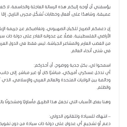
يؤسفني أن أوجه إليكم هذه الرسالة العاجلة والحاسمة، لا كعدو
عميقة، وشاهدًا على أفعال وخطابات تُشكّل مجرى التاريخ، إمّا ن
إن دعمكم الصريح للكيان الصهيوني، وتغاضيكم عن جريمة الإبا
الأراضي الفلسطينية، فضلًا عن عدوانه الغادر على دولة ذات سيا
من الغضب العارم والمشاعر الجياشة، ليس فقط في الدول العربية
في شتى أنحاء العالم.
اسمحوا لي، بكل جدية ووضوح، أن أحذركم:
أي تدخل عسكري أمريكي، مباشرًا كان أو غير مباشر، إلى جانب
ودائمة بين الولايات المتحدة والعالم العربي والإسلامي، الذي
والظلم.
وهنا بعض الأسباب التي تجعل هذا الطريق مأساويًا ومشحونًا بالل
– انتهاك للسيادة وللقانون الدولي:
دعم أو تشجيع أي عدوان على دولة ذات سيادة من دون تفويض أم