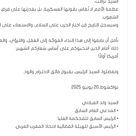
السيد ترامب،
عظمة الأمم لا تُقاس بقوتها العسكرية، بل بقدرتها على فرض ال
الشعوب.
وسيسجل التاريخ مَن اختار الحرب على السلام، والاستعلاء على ال
نأمل أن تصغوا إلى هذا النداء الموجَّه إلى العقل، والتروّي، والم
ذلك أمام الذين انتخبوكم على أساس شعاركم الشهير:
أمريكا أولاً!
وتفضلوا، السيد الرئيس، بقبول فائق الاحترام والود.
نواكشوط،20 يونيو 2025
السيد ولد الغيلاني
• المدعي العام السابق
• الرئيس السابق للمحكمة العليا
• الرئيس الأسبق للهيئة القضائية لاتحاد المغرب العربي