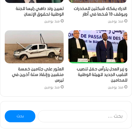
الدرك يفكك شبكتين للمخدرات
تعيين ولد داهي رئيسا للجنة
ويوقف 13 شخصا في أطار
الوطنية لحقوق الإنسان
منذ يومين
منذ يومين
و زير العدل يترأس حفل تنصيب
العثور على جثامين خمسة
النقيب الجديد للهيئة الوطنية
منقبين وإنقاذ ستة آخرين في
للمحامين
تيرس
منذ يومين
منذ يومين
البحث
عن: