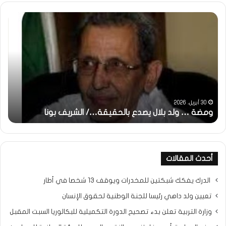
ومضة
خاط
:
…
ولد
تحي
بلال
تقد
يصدع
خاص
بالحقيقة…/
لكم
الشريف
جمي
بونا
الش
التر
30 أبريل، 2026
ومضة … ولد بلال يصدع بالحقيقة…/ الشريف بونا
مح
خ
أحدث المقالات
الدرك يفكك شبكتين للمخدرات ويوقف 13 شخصا في أطار
تعيين ولد داهي رئيسا للجنة الوطنية لحقوق الإنسان
وزارة التربية تعلن بدء تصحيح الدورة التكميلية للبكالوريا السبت المقبل