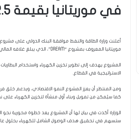
في موريتانيا بقيمة 82.5 مليون دولار
أعلنت وزارة الطاقة والنفط موافقة البنك الدولي على مشروع
موريتانيا المعروف بمشروع “DREAM”، الذي يبلغ غلافه المالي 82.5 مليون دولار أمريكي.
المشروع يهدف إلى تطوير تخزين الكهرباء واستخدام البطاريات و
الاستراتيجية في القطاع.
ومن المنتظر أن يعزز المشوع النمو الاقتصادي، ويدعم خلق ف
كما سيُمكن من تمويل وبناء أول منشأة لتخزين الكهرباء على نط
ستسهم في تحقيق هدف الوصول الشامل للكهرباء بحلول عام 2030