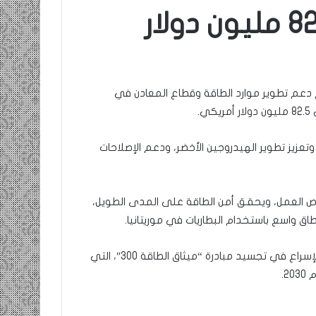
 دعم تطوير موارد الطاقة وقطاع المعادن في
تعزيز تطوير الهيدروجين الأخضر، ودعم الإصلاحات
رص العمل، ويحقق أمن الطاقة على المدى الطويل،
اق واسع باستخدام البطاريات في موريتانيا.
الوزارة أكدت في بيان لها أن المشروع يعد خطوة محورية نحو الإسراع في تجسيد مبادرة “ميثاق الطاقة 300″، التي
.