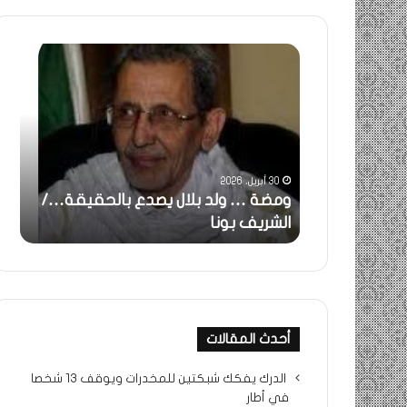
خاطرة
:
تحية
تقدير
خاصة
/
لكم
جميعا…/
31 مايو، 2025
الشيخ
 ولد بلال يصدع بالحقيقة…/
خاطرة : تحية تقدير خاصة 
التراد
بونا
جميعا…/ الشيخ التراد مح
محمد
أحدث المقالات
الدرك يفكك شبكتين للمخدرات ويوقف 13 شخصا
في أطار