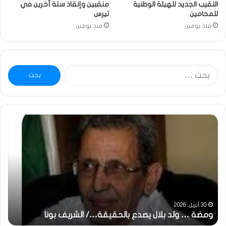
النقيب الجديد للهيئة الوطنية
منقبين وإنقاذ ستة آخرين في
للمحامين
تيرس
منذ يومين
منذ يومين
البحث
عن:
خاطرة
:
تحية
تقدير
خاصة
لكم
جميعا…/
الشيخ
التراد
31 مايو، 2025
بالحقيقة…/ الشريف بونا
محمد
خاطرة : تحية تقدير خاصة لكم