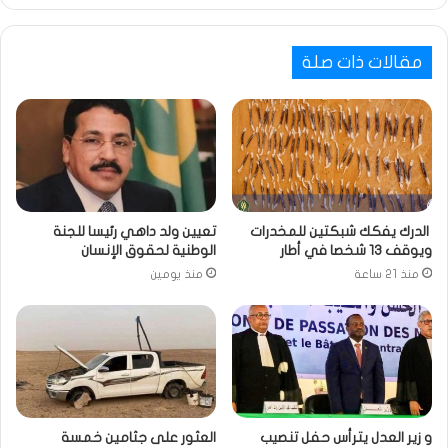
مقالات ذات صلة
الدرك يفكك شبكتين للمخدرات
تعيين ولد داهي رئيسا للجنة
ويوقف 13 شخصا في أطار
الوطنية لحقوق الإنسان
منذ 21 ساعة
منذ يومين
و زير العدل يترأس حفل تنصيب
العثور على جثامين خمسة