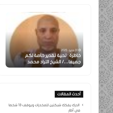
خاطرة
ومض
:
..أف
تحية
شمس
تقدير
الإنس
خاصة
في
لكم
أمتي
جميعا…/
الشر
31 مايو، 2025
الشيخ
بونا
بالحقيقة…/
خاطرة : تحية تقدير خاصة لكم
وم
التراد
جميعا…/ الشيخ التراد محمد
أم
محمد
أحدث المقالات
الدرك يفكك شبكتين للمخدرات ويوقف 13 شخصا
في أطار