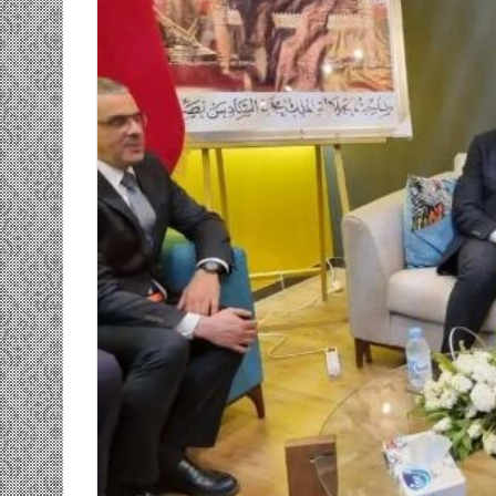
ومضة…./
بومديد…..صرخة
استغاثة..
معادة..؟
/
الشريف
بونا
صاف …/ بين
25 يونيو، 2022
ندان المغاضبين
ومضة…./ بومديد…..صرخة استغاثة..
معادة..؟ / الشريف بونا