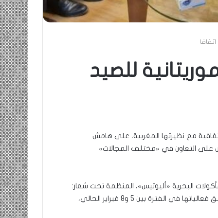
اتفاقا
موريتانية للصيد
، اتفاقية مع نظيرتها المغربية، على هامش
نص على التعاون في «مختلف المجالات»
أكولات البحرية «أليوتيس»، المنظمة تحت شعار:
«البحث والابتكار من أجل صيد بحري مستدام»، والتي تنطلق فعالياتها في الفترة بين 5 و8 فبراير الحالي،