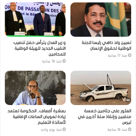
تعيين ولد داهي رئيسا للجنة
و زير العدل يترأس حفل تنصيب
الوطنية لحقوق الإنسان
النقيب الجديد للهيئة الوطنية
للمحامين
منذ 17 ساعة
منذ 18 ساعة
العثور على جثامين خمسة
بعشرة أضعاف.. الحكومة تعتمد
منقبين وإنقاذ ستة آخرين في
زيادة تعويض الساعات الإضافية
تيرس
لأساتذة التعليم
منذ 18 ساعة
منذ يوم واحد