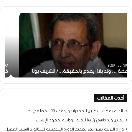
خاطرة
وم
:
..أ
تحية
شم
تقدير
الإن
خاصة
في
لكم
أمت
جميعا…/
الش
الشيخ
بونا
التراد
31 مايو، 2025
محمد
خاطرة : تحية تقدير خاصة لكم جميعا…/ الشيخ التراد محمد
و
أحدث المقالات
الدرك يفكك شبكتين للمخدرات ويوقف 13 شخصا في أطار
تعيين ولد داهي رئيسا للجنة الوطنية لحقوق الإنسان
وزارة التربية تعلن بدء تصحيح الدورة التكميلية للبكالوريا السبت المقبل