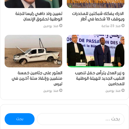
الدرك يفكك شبكتين للمخدرات
تعيين ولد داهي رئيسا للجنة
ويوقف 13 شخصا في أطار
الوطنية لحقوق الإنسان
منذ 23 ساعة
منذ يومين
و زير العدل يترأس حفل تنصيب
العثور على جثامين خمسة
النقيب الجديد للهيئة الوطنية
منقبين وإنقاذ ستة آخرين في
للمحامين
تيرس
منذ يومين
منذ يومين
البحث
عن: