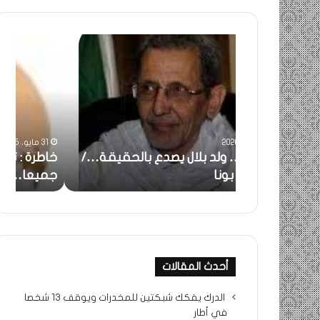
خاطرة
ومض
:
..أف
تحية
شمس
تقدير
الإنس
خاصة
في
لكم
أمتي
جميعا…/
الشر
31 مايو، 2025
الشيخ
بونا
بالحقيقة…/
خاطرة : تحية تقدير خاصة لكم
وم
التراد
جميعا…/ الشيخ التراد محمد
أم
محمد
أحدث المقالات
الدرك يفكك شبكتين للمخدرات ويوقف 13 شخصا
في أطار