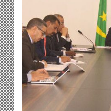
ومضة…./
بومديد…..صرخة
استغاثة..
معادة..؟
/
الشريف
بونا
صاف …/ بين
25 يونيو، 2022
ندان المغاضبين
ومضة…./ بومديد…..صرخة استغاثة..
معادة..؟ / الشريف بونا