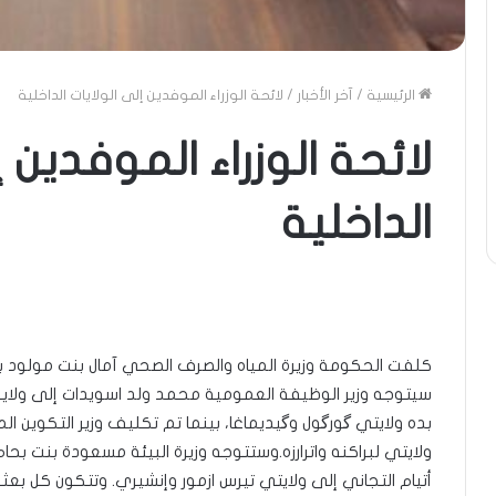
الرئيسية
/
آخر الأخبار
/
لائحة الوزراء الموفدين إلى الولايات الداخلية
لائحة الوزراء الموفدين إ
الداخلية
كلفت الحكومة وزيرة المياه والصرف الصحي آمال بنت مولود با
سيتوجه وزير الوظيفة العمومية محمد ولد اسويدات إلى ولاية لع
بده ولايتي گورگول وگيديماغا، بينما تم تكليف وزير التكوين ال
ولايتي لبراكنه واترارزه.وستتوجه وزيرة البيئة مسعودة بنت بحام 
أتيام التجاني إلى ولايتي تيرس ازمور وإنشيري. وتتكون كل بعثة