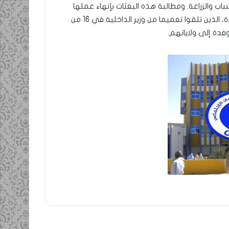
باب والزراعة. ومطالبة هذه البعثات بإنهاء عملها
قبل 15 من يناير الجاري، وهي مكلفة بالتنسيق الكامل مع الولاة، الذين تلقوا تعميما من وزير الداخلية في 16 من
فدة إلى ولاياتهم.