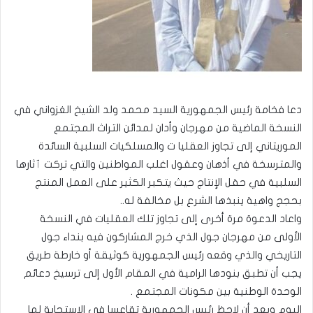
دعا فخامة رئيس الجمهورية السيد محمد ولد الشيخ الغزواني في
النسخة الماضية من مهرجان وأدان لمدائن التراث المجتمع
الموريتاني إلى تجاوز العقليا ت والمسلكيات السلبية السائدة
والمترسخة في أذهان وعقول اغلب المواطنين والتي تركت ٱثارها
السلبية في حقل الإنتاج حيث يتكبر الكثير على العمل المنتج
بحجج واهية ينبذها الشرع بل مخالفة له..
واعاد الدعوة مرة أخرى إلى تجاوز تلك العقليات في النسخة
الأولى من مهرجان جول الذي خرج المشاركون فيه بنداء جول
التاريخي والذي وقعه رئيس الجمهورية كوثيقة أو خارطة طريق
يجب أن تطبق بنودها الرامية في المقام الأول إلى ترسيخ دعائم
الوحدة الوطنية بين مكونات المجتمع .
اليوم وبعد أن لاحظ رئيس الجمهورية تقاعسا في الاستجابة لما