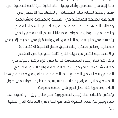
دعا إليه في نسختي وأدان وجول أعاد الكرة مرة ثالثة للدعوة إلى
هبة وطنية لتجاوز تلك العقليات، والابتعاد عن الانصهار في
البوتقة الضيقة المتمثلة في القبلية والجهوية والشرائحية
وخطاب الكراهية …والتوجه بدلا من ذلك إلى الانتماء الفعلي
والحقيقي للوطن والمواطنة ضمانا للسلم الاجتماعي الذي
يتجسد في ما ينعم به البلد من امن واستقرار في محيط إقليمي
مضطرب وعالم يعيش ازمات تعيق مسار التنمية الاقتصادية
والاجتماعية لكثير من دوله التي كانت نموذجا في التقدم .
ولئن كان نداء رئيس الجمهورية له ما يبرره فإن تركيز دعوته في
خطاب شنقيط على دور النخبة المثقفة والإعلام والمجتمع
المدني يتطلب من الجميع شد الأحزمة والتعامل من جديد مع هذا
النداء من خلال القيام بحملات تحسيسية وتنظيم ندوات في طول
البلاد وعرضها لئلا نظل ندور في حلقة مفرغة
وتبقى كلمات نداء رئيس الجمهورية حبرا على ورق، او تموت بعد
حين وجيز من هذه الدعوة كما هو الحال في النداءات التي قبلها
…؟!