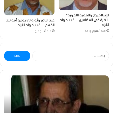
الإسلاميون والقضية اللغوية”
..نظرة في المضامين …./ باباه ولد
عبد الناصر وثورة 23 يوليو أمة تلد
التراد
القمم …./ باباه ولد التراد
منذ أسبوع واحد
منذ أسبوعين
البحث
عن:
ومضة
خاط
:
…
ولد
تحي
بلال
تقد
يصدع
خاص
بالحقيقة…/
لكم
الشريف
جمي