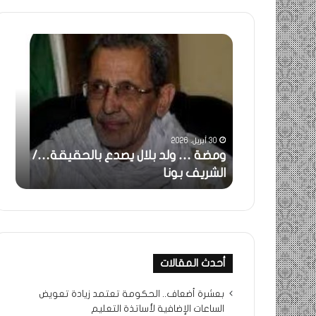
ومضة
خاطر
:
…
ولد
تحية
بلال
تقدي
يصدع
خاص
بالحقيقة…/
لكم
الشريف
جميع
30 أبريل، 2026
بونا
الشي
 استغاثة..
ومضة … ولد بلال يصدع بالحقيقة…/
خا
التراد
ف بونا
الشريف بونا
جم
محم
أحدث المقالات
بعشرة أضعاف.. الحكومة تعتمد زيادة تعويض
الساعات الإضافية لأساتذة التعليم