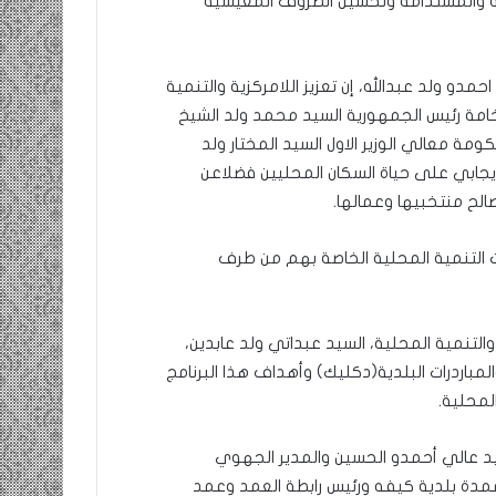
يكية والمستدامة وتحسين الظروف المعيشية
احمدو ولد عبدالله، إن تعزيز اللامركزية والتنمية
امة رئيس الجمهورية السيد محمد ولد الشيخ
معالي الوزير الاول السيد المختار ولد
الإيجابي على حياة السكان المحليين فضلاعن
الح منتخبيها وعمالها.
 التنمية المحلية الخاصة بهم من طرف
تنمية المحلية، السيد عبداتي ولد عابدين،
لمباردرات البلدية(دكليك) وأهداف هذا البرنامج
المحلية.
 عالي أحمدو الحسين والمدير الجهوي
وعمدة بلدية كيفه ورئيس رابطة العمد وعمد