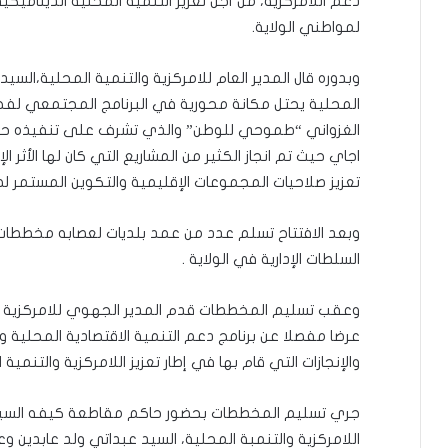
دعم اللامركزية، من أجل تعزيز التنمية المحلية الدينام
لمواطني الولاية.
وبدوره قال المدير العام للامركزية والتنمية المحلية،السيد 
المحلية يحتل مكانة محورية في البرنامج المجتمعي لفخ
الغزواني “طموحي للوطن” والذي تشرف على تنفيذه حكومة 
اجاي حيث تم انجاز الكثير من المشاريع التي كان لها الأثر 
تعزيز صلاحيات المجموعات الإقليمية والتكوين المستمر لص
وبعد الافتتاح تسلم عدد من عمد بلديات لعصابه مخططات
السلطات الإدارية في الولاية .
وعقب تسليم المخططات قدم المدير الجهوي للامركزية وال
عرضا مفصلا عن برنامج دعم التنمية الاقتصادية المحلية وا
والإنجازات التي قام بها في إطار تعزيز اللامركزية والتنمية 
جري تسليم المخططات بحضور حاكم مقاطعة كيفه السيد
اللامركزية والتنمبة المحلية، السيد عبداتي ولد عابدين 