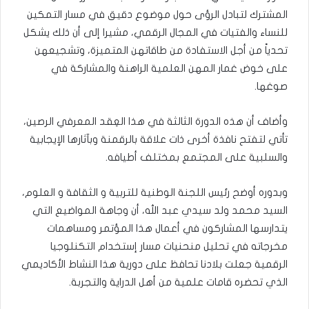
المشترك لتبادل الرؤى حول موضوع دقيق في مسار التمكين
للنساء والفتيات في المجال الرقمي، مشيرا إلى أن ذلك يشكل
تحدياً من أجل الاستفادة من طاقاتهن المتميزة، وتشجيعهن
على خوض غمار المهن العلمية الراهنة والمشاركة في
صوغها.
وأضاف أن هذه الدورة الثالثة في هذا العِقد المعرفي الرصين،
تأتي لتفتح نافذة أخرى ذات علاقة بالرقمنة وبآثارها الإيجابية
والسلبية على المجتمع بمختلف أطيافه.
وبدوره أوضح رئيس اللجنة الوطنية للتربية و الثقافة و العلوم،
السيد محمد ولد سيدي عبد الله، أن وجاهة المواضيع التي
يتدارسها المشاركون في أعمال هذا المؤتمر ومساهمات
مخرجاته في تحليل منحنيات مسار إستخدام التكنلوجيا
الرقمية جعلت بلادنا تحافظ على دورية هذا النشاط الأكاديمي
الذي تحضره قامات علمية من أهل الدراية والتجربة.