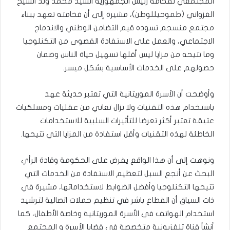
المجتمعي لفخامة رئيس الجمهورية السيد محمد ولد الشيخ
الغزواني (طموحيللوطن)، مشيرة إلى أن فخامته تعهد ببناء
مجتمع منسجم تسوده قيم التضامن الوطني والاندماج
الاجتماعي، والعمل على الاستفادة القصوى من التكنلوجيا
وما تتيحه من مزايا ليس أقلها تسهيل حياة الناس وضمان
حصولهم على الخدمات الأساسية بشكل ميسر.
وأوضحت أن الأسرة الموريتانية التي تعتبر حديثة عهد
باستخدام هذه التقنيات ولا تزال تعاني من عقليات ومسلكيات
عتيقة تعتبر أكثر تعرضا للتأثيرات السلبية للاستخدامات
الخاطئة لهذه التقنيات وأقل استفادة من المزايا التي تتيحها.
ونوهت إلى أن هذا الواقع يفرض على الحكومة وقادة الرأي
البحث عن أنجع السبل لتعظيم الاستفادة من الخدمات التي
تتيحها التكنلوجيا وأفضل الضوابط لاستخداماتها، مشيرة في
ذات السياق أن القطاع باشر في تنظيم حملات اتصالية لترشيد
استخدام الهواتف في الأسرة الموريتانية وخاصة الأطفال، كما
أنشأ قناة تلفزيونية متخصصة في قضايا الأسرة و المجتمع