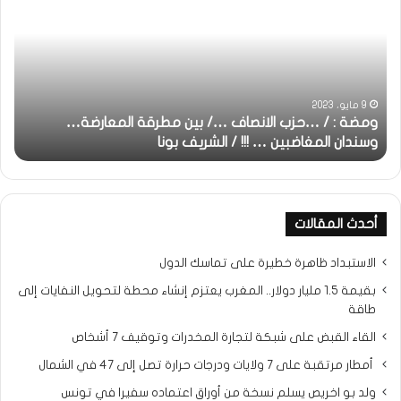
/
استغ
…
معا
حزب
/
الانصاف
الش
…/
بونا
بين
9 مايو، 2023
ومضة : / …حزب الانصاف …/ بين مطرقة المعارضة…
و
مطرقة
المعارضة…
وسندان المغاضبين … !!! / الشريف بونا
بو
وسندان
المغاضبين
…
!!!
أحدث المقالات
/
الشريف
الاستبداد ظاهرة خطيرة على تماسك الدول
بونا
بقيمة 1.5 مليار دولار.. المغرب يعتزم إنشاء محطة لتحويل النفايات إلى
طاقة
القاء القبض على شبكة لتجارة المخدرات وتوقيف 7 أشخاص
أمطار مرتقبة على 7 ولايات ودرجات حرارة تصل إلى 47 في الشمال
ولد بو اخريص يسلم نسخة من أوراق اعتماده سفيرا في تونس